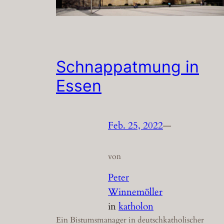
Schnappatmung in
Essen
Feb. 25, 2022
—
von
Peter
Winnemöller
in
katholon
Ein Bistumsmanager in deutschkatholischer