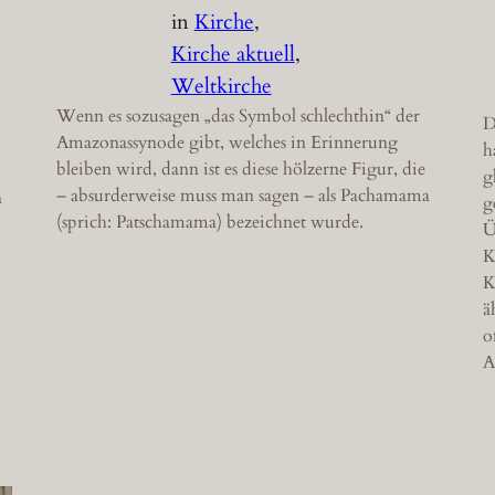
in
Kirche
, 
Kirche aktuell
, 
Weltkirche
Wenn es sozusagen „das Symbol schlechthin“ der
D
Amazonassynode gibt, welches in Erinnerung
h
bleiben wird, dann ist es diese hölzerne Figur, die
g
– absurderweise muss man sagen – als Pachamama
n
g
(sprich: Patschamama) bezeichnet wurde.
Ü
K
K
ä
o
A