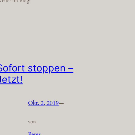
eiter im Blog!
Sofort stoppen –
Jetzt!
Okt. 2, 2019
—
von
Peter