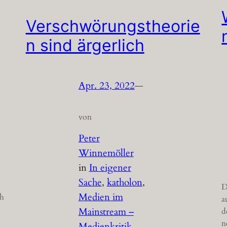
Verschwörungstheorie
n sind ärgerlich
Apr. 23, 2022
—
von
Peter
Winnemöller
in
In eigener
Sache
, 
katholon
, 
D
Medien im
ch
a
Mainstream –
d
n
Medienkritik