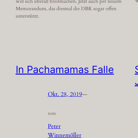
W
will sich überall breitmachen. Jetzt auch per neuem
Memorandum, das diesmal die DBK sogar offen
unterstützt.
In Pachamamas Falle
Okt. 28, 2019
—
von
Peter
Winnemöller