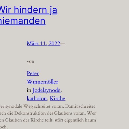
Wir hindern ja
niemanden
März 11, 2022
—
von
Peter
Winnemöller
in
Jodelsynode
, 
katholon
, 
Kirche
er synodale Weg schreitet voran. Damit schreitet
uch die Dekonstruktion des Glaubens voran. Wer
en Glauben der Kirche teilt, stört eigentlich kaum
och.