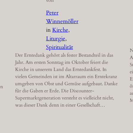
von
Peter
Winnemöller
in
Kirche
, 
Liturgie
, 
Spiritualität
N
Der Erntedank gehört als fester Bestandteil in das
A
Jahr. Am ersten Sonntag im Oktober feiert die
S
Kirche in unserem Land das Erntedankfest. In
e
vielen Gemeinden ist im Altarraum ein Erntekranz
E
umgeben von Obst und Gemüse aufgebaut. Danke
ö
en
für die Gaben er Erde. Die Discounter-
a
Supermarktgeneration versteht es vielleicht nicht,
M
was dieser Dank denn in einer Gesellschaft…