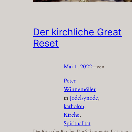
Der kirchliche Great
Reset
Mai 1, 2022
—
von
Peter
Winnemöller
in
Jodelsynode
, 
katholon
, 
Kirche
, 
Spiritualität
Der Kern der Kirche: Die Sakramente. Das ist au