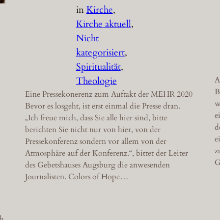
in
Kirche
, 
Kirche aktuell
, 
Nicht
kategorisiert
, 
Spiritualität
, 
Theologie
A
B
Eine Pressekonerenz zum Auftakt der MEHR 2020
w
Bevor es losgeht, ist erst einmal die Presse dran.
e
„Ich freue mich, dass Sie alle hier sind, bitte
d
berichten Sie nicht nur von hier, von der
e
Pressekonferenz sondern vor allem von der
z
Atmosphäre auf der Konferenz.“, bittet der Leiter
G
des Gebetshauses Augsburg die anwesenden
Journalisten. Colors of Hope…
ch