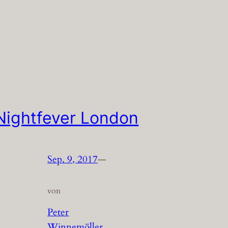
Nightfever London
Sep. 9, 2017
—
von
Peter
Winnemöller