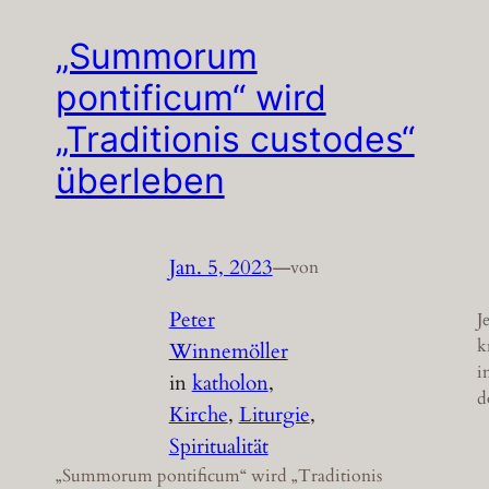
„Summorum
pontificum“ wird
„Traditionis custodes“
überleben
Jan. 5, 2023
—
von
Peter
J
k
Winnemöller
i
in
katholon
, 
d
Kirche
, 
Liturgie
, 
Spiritualität
„Summorum pontificum“ wird „Traditionis