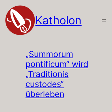
Zum
Inhalt
Katholon
springen
„Summorum
pontificum“ wird
„Traditionis
custodes“
überleben