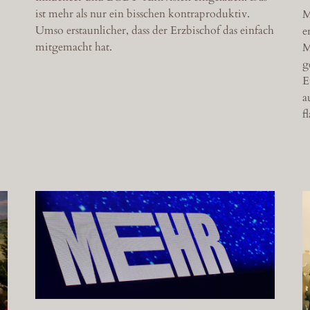
ist mehr als nur ein bisschen kontraproduktiv.
M
Umso erstaunlicher, dass der Erzbischof das einfach
e
mitgemacht hat.
M
g
E
a
f