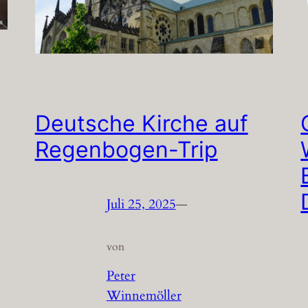
Deutsche Kirche auf
Regenbogen-Trip
Juli 25, 2025
—
von
Peter
Winnemöller