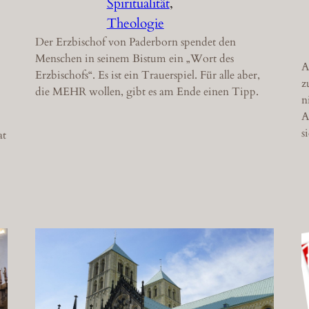
Spiritualität
, 
Theologie
Der Erzbischof von Paderborn spendet den
Menschen in seinem Bistum ein „Wort des
A
Erzbischofs“. Es ist ein Trauerspiel. Für alle aber,
z
die MEHR wollen, gibt es am Ende einen Tipp.
n
A
s
at