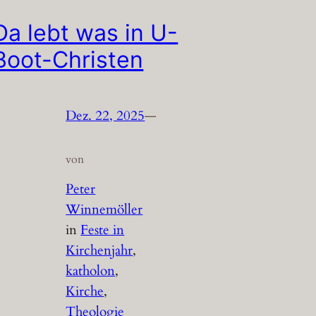
Da lebt was in U-
Boot-Christen
Dez. 22, 2025
—
von
Peter
Winnemöller
in
Feste in
Kirchenjahr
, 
katholon
, 
Kirche
, 
Theologie