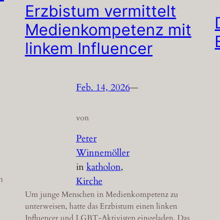
Erzbistum vermittelt
Medienkompetenz mit
linkem Influencer
Feb. 14, 2026
—
von
Peter
Winnemöller
in
katholon
, 
n
Kirche
Um junge Menschen in Medienkompetenz zu
unterweisen, hatte das Erzbistum einen linken
Influencer und LGBT-Aktivisten eingeladen. Das