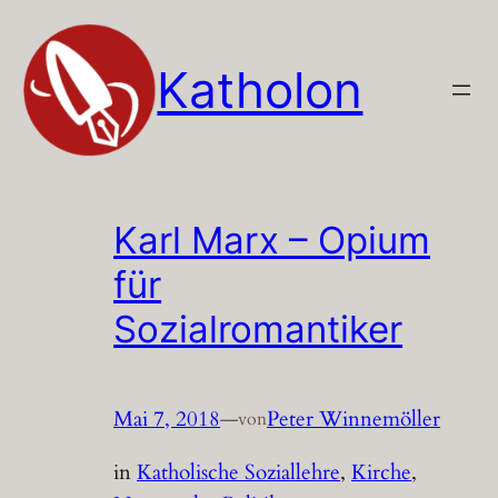
Zum
Inhalt
Katholon
springen
Karl Marx – Opium
für
Sozialromantiker
Mai 7, 2018
—
Peter Winnemöller
von
in
Katholische Soziallehre
, 
Kirche
, 