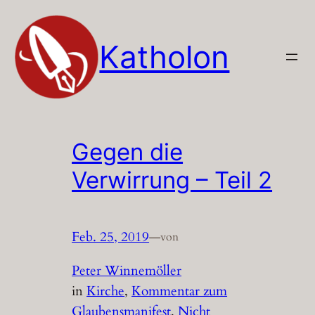
Zum
Inhalt
Katholon
springen
Gegen die
Verwirrung – Teil 2
Feb. 25, 2019
—
von
Peter Winnemöller
in
Kirche
, 
Kommentar zum
Glaubensmanifest
, 
Nicht