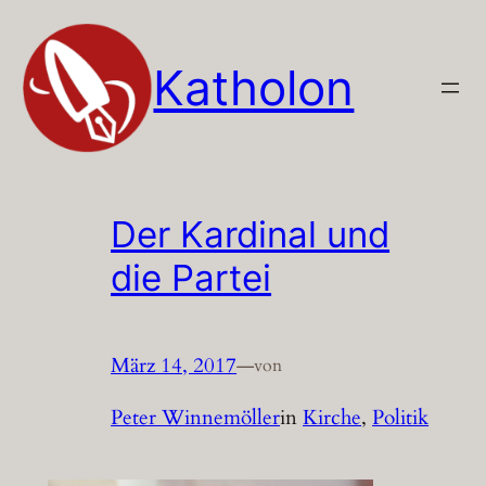
Zum
Inhalt
Katholon
springen
Der Kardinal und
die Partei
März 14, 2017
—
von
Peter Winnemöller
in
Kirche
, 
Politik