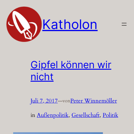
Zum
Inhalt
Katholon
springen
Gipfel können wir
nicht
Juli 7, 2017
—
Peter Winnemöller
von
in
Außenpolitik
, 
Gesellschaft
, 
Politik