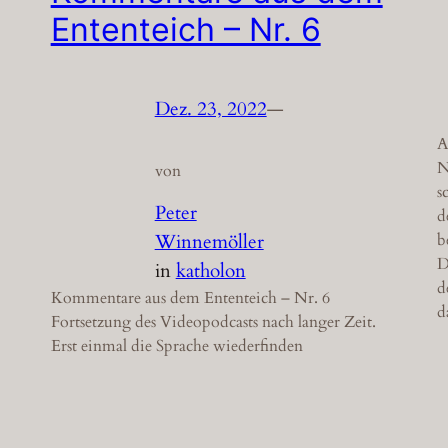
Ententeich – Nr. 6
Dez. 23, 2022
—
A
N
von
s
Peter
d
b
Winnemöller
D
in
katholon
d
Kommentare aus dem Ententeich – Nr. 6
d
Fortsetzung des Videopodcasts nach langer Zeit.
Erst einmal die Sprache wiederfinden