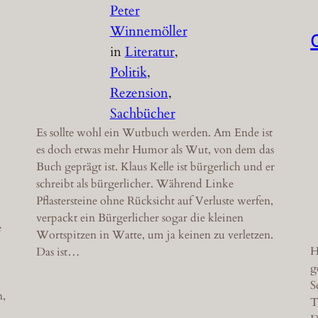
Peter
Winnemöller
in
Literatur
, 
Politik
, 
Rezension
, 
Sachbücher
Es sollte wohl ein Wutbuch werden. Am Ende ist
es doch etwas mehr Humor als Wut, von dem das
Buch geprägt ist. Klaus Kelle ist bürgerlich und er
schreibt als bürgerlicher. Während Linke
Pflastersteine ohne Rücksicht auf Verluste werfen,
verpackt ein Bürgerlicher sogar die kleinen
e
Wortspitzen in Watte, um ja keinen zu verletzen.
H
Das ist…
g
S
n,
T