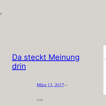
at
Da steckt Meinung
drin
März 13, 2017
—
von