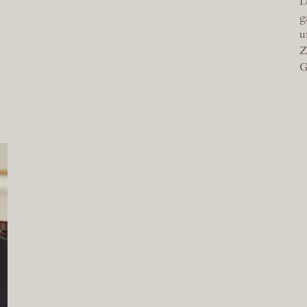
D
g
u
Z
G