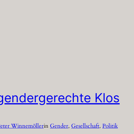
 gendergerechte Klos
eter Winnemöller
in
Gender
, 
Gesellschaft
, 
Politik