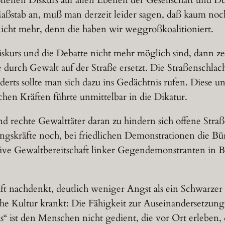
aßstab an, muß man derzeit leider sagen, daß kaum noch
nicht mehr, denn die haben wir weggroßkoalitioniert.
kurs und die Debatte nicht mehr möglich sind, dann zerfä
tte durch Gewalt auf der Straße ersetzt. Die Straßensch
erts sollte man sich dazu ins Gedächtnis rufen. Diese 
chen Kräften führte unmittelbar in die Dikatur.
und rechte Gewalttäter daran zu hindern sich offene Straß
ungskräfte noch, bei friedlichen Demonstrationen die Bü
 Gewaltbereitschaft linker Gegendemonstranten in Berli
t nachdenkt, deutlich weniger Angst als ein Schwarzer 
che Kultur krankt: Die Fähigkeit zur Auseinandersetzung
s“ ist den Menschen nicht gedient, die vor Ort erleben,