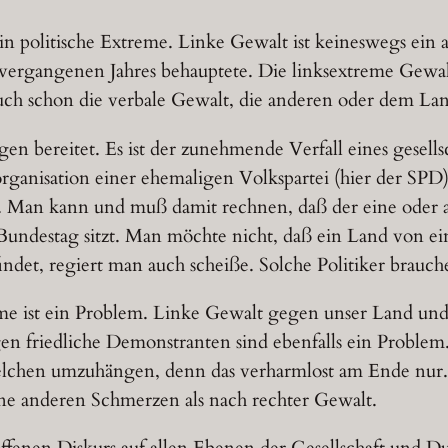
 in politische Extreme. Linke Gewalt ist keineswegs ein
vergangenen Jahres behauptete. Die linksextreme Gewalt
ch schon die verbale Gewalt, die anderen oder dem La
orgen bereitet. Es ist der zunehmende Verfall eines gesel
ganisation einer ehemaligen Volkspartei (hier der SPD) 
. Man kann und muß damit rechnen, daß der eine oder 
undestag sitzt. Man möchte nicht, daß ein Land von ein
ndet, regiert man auch scheiße. Solche Politiker brauch
me ist ein Problem. Linke Gewalt gegen unser Land und
friedliche Demonstranten sind ebenfalls ein Problem. 
telchen umzuhängen, denn das verharmlost am Ende nur.
ne anderen Schmerzen als nach rechter Gewalt.
offenen Diskurs auf allen Ebenen der Gesellschaft und 