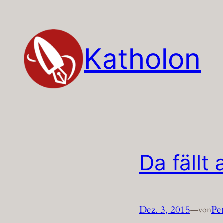
Zum
Inhalt
springen
Katholon
Da fäll
Dez. 3, 2015
—
Pe
von