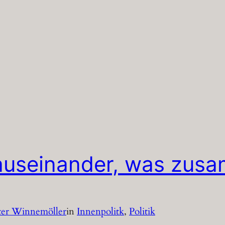
t auseinander, was zus
ter Winnemöller
in
Innenpolitk
, 
Politik