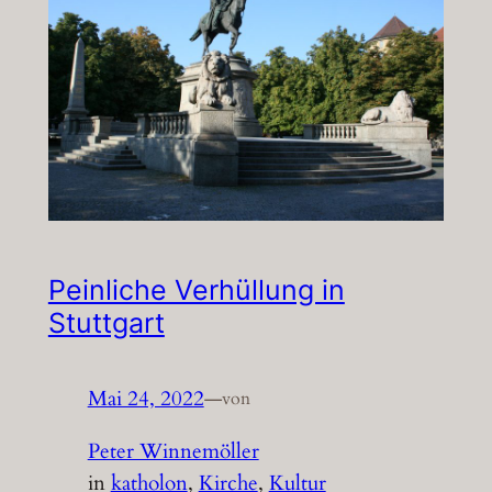
Peinliche Verhüllung in
Stuttgart
Mai 24, 2022
—
von
Peter Winnemöller
in
katholon
, 
Kirche
, 
Kultur