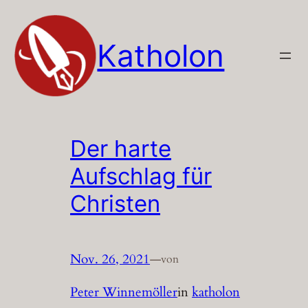
Zum
Inhalt
Katholon
springen
Der harte
Aufschlag für
Christen
Nov. 26, 2021
—
von
Peter Winnemöller
in
katholon