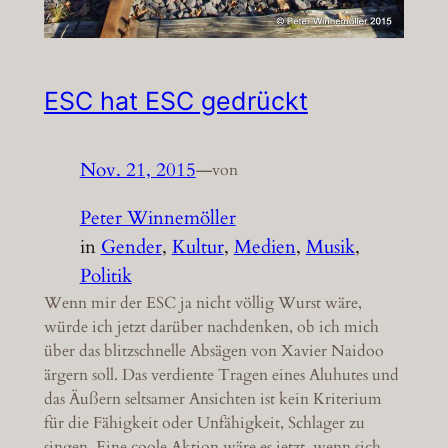
ESC hat ESC gedrückt
Nov. 21, 2015
—
von
Peter Winnemöller
in
Gender
, 
Kultur
, 
Medien
, 
Musik
, 
Politik
Wenn mir der ESC ja nicht völlig Wurst wäre,
würde ich jetzt darüber nachdenken, ob ich mich
über das blitzschnelle Absägen von Xavier Naidoo
ärgern soll. Das verdiente Tragen eines Aluhutes und
das Äußern seltsamer Ansichten ist kein Kriterium
für die Fähigkeit oder Unfähigkeit, Schlager zu
singen. Eine coole Aktion wäre es jetzt, wenn sich…