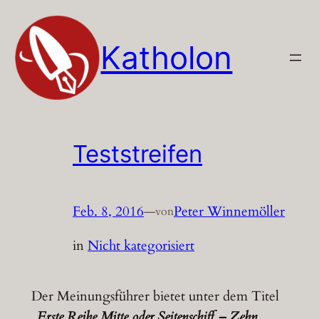
Zum
Inhalt
Katholon
springen
Teststreifen
Feb. 8, 2016
—
Peter Winnemöller
von
in
Nicht kategorisiert
Der Meinungsführer bietet unter dem Titel
„Erste Reihe Mitte oder Seitenschiff – Zehn