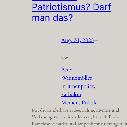
Patriotismus? Darf
man das?
Aug. 31, 2025
—
von
Peter
Winnemöller
in
Innenpolitk
, 
katholon
, 
Medien
, 
Politik
Mit der sonderbaren Idee, Fahne, Hymne und
Verfassung neu zu überdenken, hat sich Bodo
Ramelow versucht ins Rampenlicht zu drängen. I