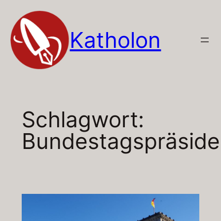
Zum
Inhalt
Katholon
springen
Schlagwort:
Bundestagspräside