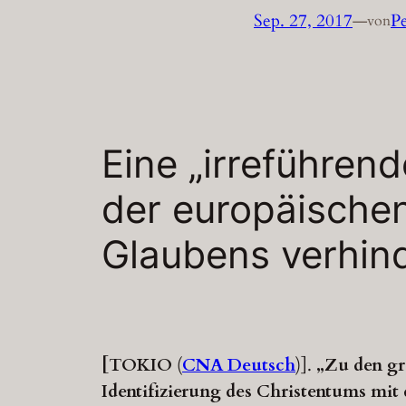
Sep. 27, 2017
—
P
von
Eine „irreführend
der europäischen
Glaubens verhind
[TOKIO
(
CNA Deutsch
)].
„Zu den gr
Identifizierung des Christentums mit