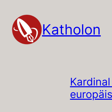
Zum
Inhalt
springen
Katholon
Kardinal
europäis