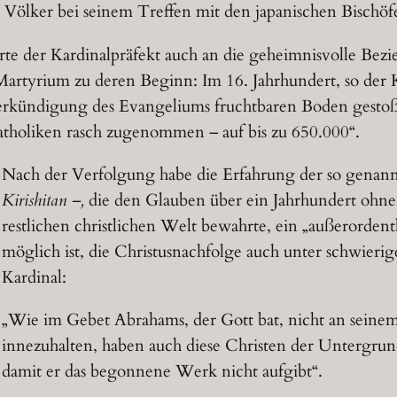
 Völker bei seinem Treffen mit den japanischen Bischö
erte der Kardinalpräfekt auch an die geheimnisvolle Bez
rtyrium zu deren Beginn: Im 16. Jahrhundert, so der Ka
 Verkündigung des Evangeliums fruchtbaren Boden gesto
atholiken rasch zugenommen – auf bis zu 650.000“.
Nach der Verfolgung habe die Erfahrung der so genan
Kirishitan –,
die den Glauben über ein Jahrhundert ohne
restlichen christlichen Welt bewahrte, ein „außerordent
möglich ist, die Christusnachfolge auch unter schwieri
Kardinal:
„Wie im Gebet Abrahams, der Gott bat, nicht an seine
innezuhalten, haben auch diese Christen der Untergrund
damit er das begonnene Werk nicht aufgibt“.