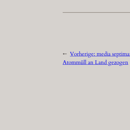
←
Vorherige:
media septim
Atommüll an Land gezogen