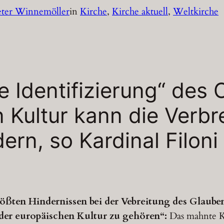
eter Winnemöller
in
Kirche
, 
Kirche aktuell
, 
Weltkirche
e Identifizierung“ des
 Kultur kann die Verbr
ern, so Kardinal Filoni
ößten Hindernissen bei der Vebreitung des Glaubens
 der europäischen Kultur zu gehören“:
Das mahnte Ka