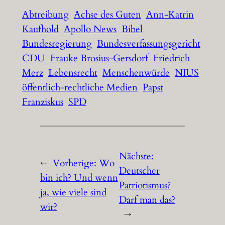
Abtreibung
Achse des Guten
Ann-Katrin
Kaufhold
Apollo News
Bibel
Bundesregierung
Bundesverfassungsgericht
CDU
Frauke Brosius-Gersdorf
Friedrich
Merz
Lebensrecht
Menschenwürde
NIUS
öffentlich-rechtliche Medien
Papst
Franziskus
SPD
Nächste:
←
Vorherige:
Wo
Deutscher
bin ich? Und wenn
Patriotismus?
ja, wie viele sind
Darf man das?
wir?
→