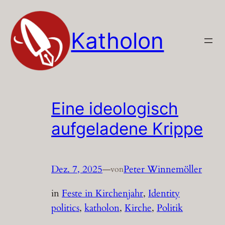
Zum
Inhalt
Katholon
springen
Eine ideologisch
aufgeladene Krippe
Dez. 7, 2025
—
Peter Winnemöller
von
in
Feste in Kirchenjahr
, 
Identity
politics
, 
katholon
, 
Kirche
, 
Politik