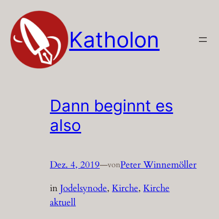
Zum
Inhalt
Katholon
springen
Dann beginnt es
also
Dez. 4, 2019
—
Peter Winnemöller
von
in
Jodelsynode
, 
Kirche
, 
Kirche
aktuell